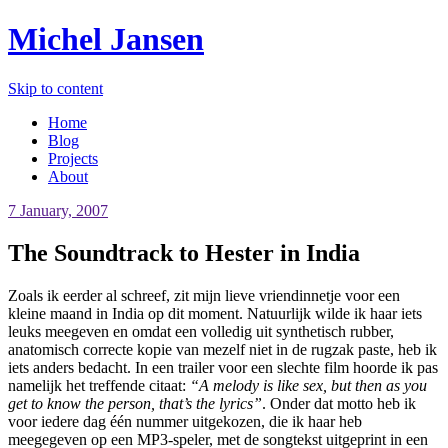
Michel Jansen
Skip to content
Home
Blog
Projects
About
7 January, 2007
The Soundtrack to Hester in India
Zoals ik eerder al schreef, zit mijn lieve vriendinnetje voor een
kleine maand in India op dit moment. Natuurlijk wilde ik haar iets
leuks meegeven en omdat een volledig uit synthetisch rubber,
anatomisch correcte kopie van mezelf niet in de rugzak paste, heb ik
iets anders bedacht. In een trailer voor een slechte film hoorde ik pas
namelijk het treffende citaat:
“A melody is like sex, but then as you
get to know the person, that’s the lyrics”
. Onder dat motto heb ik
voor iedere dag één nummer uitgekozen, die ik haar heb
meegegeven op een MP3-speler, met de songtekst uitgeprint in een