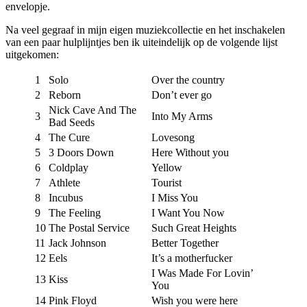
envelopje.
Na veel gegraaf in mijn eigen muziekcollectie en het inschakelen
van een paar hulplijntjes ben ik uiteindelijk op de volgende lijst
uitgekomen:
1
Solo
Over the country
2
Reborn
Don’t ever go
Nick Cave And The
3
Into My Arms
Bad Seeds
4
The Cure
Lovesong
5
3 Doors Down
Here Without you
6
Coldplay
Yellow
7
Athlete
Tourist
8
Incubus
I Miss You
9
The Feeling
I Want You Now
10
The Postal Service
Such Great Heights
11
Jack Johnson
Better Together
12
Eels
It’s a motherfucker
I Was Made For Lovin’
13
Kiss
You
14
Pink Floyd
Wish you were here