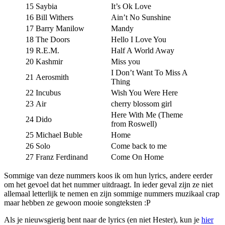
15
Saybia
It’s Ok Love
16
Bill Withers
Ain’t No Sunshine
17
Barry Manilow
Mandy
18
The Doors
Hello I Love You
19
R.E.M.
Half A World Away
20
Kashmir
Miss you
I Don’t Want To Miss A
21
Aerosmith
Thing
22
Incubus
Wish You Were Here
23
Air
cherry blossom girl
Here With Me (Theme
24
Dido
from Roswell)
25
Michael Buble
Home
26
Solo
Come back to me
27
Franz Ferdinand
Come On Home
Sommige van deze nummers koos ik om hun lyrics, andere eerder
om het gevoel dat het nummer uitdraagt. In ieder geval zijn ze niet
allemaal letterlijk te nemen en zijn sommige nummers muzikaal crap
maar hebben ze gewoon mooie songteksten :P
Als je nieuwsgierig bent naar de lyrics (en niet Hester), kun je
hier