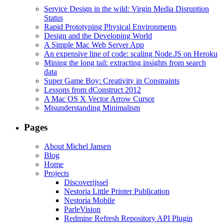
Service Design in the wild: Virgin Media Disruption
Status
Rapid Prototyping Physical Environments
Design and the Developing World
A Simple Mac Web Server App
An expensive line of code: scaling Node.JS on Heroku
Mining the long tail: extracting insights from search
data
Super Game Boy: Creativity in Constraints
Lessons from dConstruct 2012
A Mac OS X Vector Arrow Cursor
Misunderstanding Minimalism
Pages
About Michel Jansen
Blog
Home
Projects
Discoverijssel
Nestoria Little Printer Publication
Nestoria Mobile
ParleVision
Redmine Refresh Repository API Plugin