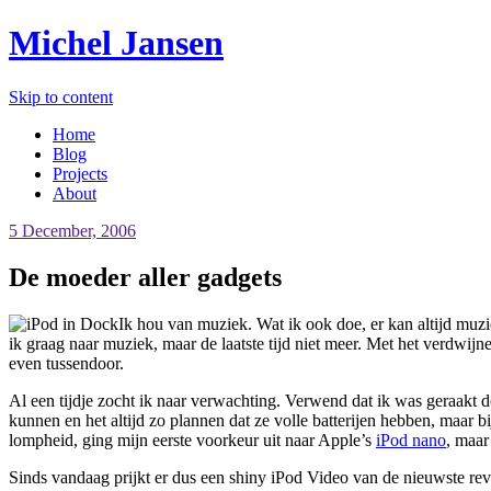
Michel Jansen
Skip to content
Home
Blog
Projects
About
5 December, 2006
De moeder aller gadgets
Ik hou van muziek. Wat ik ook doe, er kan altijd muzi
ik graag naar muziek, maar de laatste tijd niet meer. Met het verdwij
even tussendoor.
Al een tijdje zocht ik naar verwachting. Verwend dat ik was geraakt 
kunnen en het altijd zo plannen dat ze volle batterijen hebben, maar bi
lompheid, ging mijn eerste voorkeur uit naar Apple’s
iPod nano
, maar
Sinds vandaag prijkt er dus een shiny iPod Video van de nieuwste rev