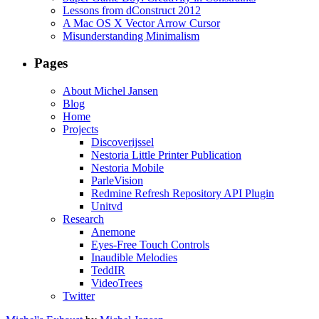
Lessons from dConstruct 2012
A Mac OS X Vector Arrow Cursor
Misunderstanding Minimalism
Pages
About Michel Jansen
Blog
Home
Projects
Discoverijssel
Nestoria Little Printer Publication
Nestoria Mobile
ParleVision
Redmine Refresh Repository API Plugin
Unitvd
Research
Anemone
Eyes-Free Touch Controls
Inaudible Melodies
TeddIR
VideoTrees
Twitter