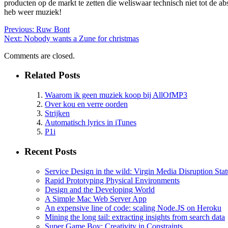
producten op de markt te zetten die weliswaar technisch niet tot de a
heb weer muziek!
Previous:
Ruw Bont
Next:
Nobody wants a Zune for christmas
Comments are closed.
Related Posts
Waarom ik geen muziek koop bij AllOfMP3
Over kou en verre oorden
Strijken
Automatisch lyrics in iTunes
P1i
Recent Posts
Service Design in the wild: Virgin Media Disruption Stat
Rapid Prototyping Physical Environments
Design and the Developing World
A Simple Mac Web Server App
An expensive line of code: scaling Node.JS on Heroku
Mining the long tail: extracting insights from search data
Super Game Boy: Creativity in Constraints