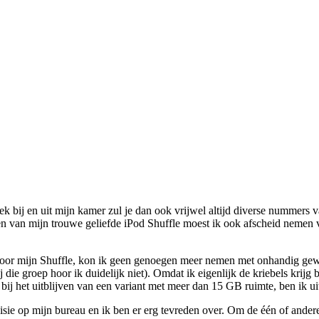
ek bij en uit mijn kamer zul je dan ook vrijwel altijd diverse nummers 
nen van mijn trouwe geliefde iPod Shuffle moest ik ook afscheid nemen 
door mijn Shuffle, kon ik geen genoegen meer nemen met onhandig gewors
j die groep hoor ik duidelijk niet). Omdat ik eigenlijk de kriebels krijg
 bij het uitblijven van een variant met meer dan 15 GB ruimte, ben ik uit
isie op mijn bureau en ik ben er erg tevreden over. Om de één of ande