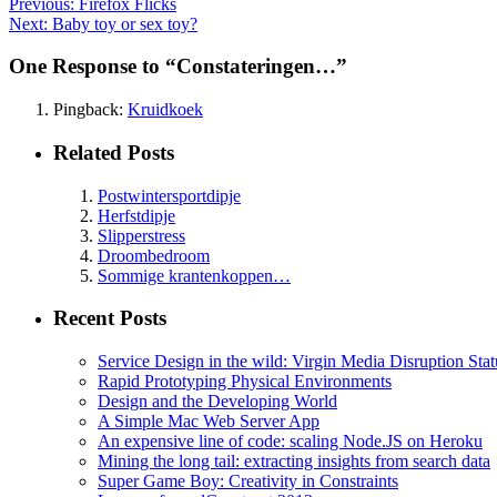
Previous:
Firefox Flicks
Next:
Baby toy or sex toy?
One Response to “Constateringen…”
Pingback:
Kruidkoek
Related Posts
Postwintersportdipje
Herfstdipje
Slipperstress
Droombedroom
Sommige krantenkoppen…
Recent Posts
Service Design in the wild: Virgin Media Disruption Stat
Rapid Prototyping Physical Environments
Design and the Developing World
A Simple Mac Web Server App
An expensive line of code: scaling Node.JS on Heroku
Mining the long tail: extracting insights from search data
Super Game Boy: Creativity in Constraints