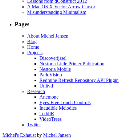
Lessons from dConstruct 2012
A Mac OS X Vector Arrow Cursor
Misunderstanding Minimalism
Pages
About Michel Jansen
Blog
Home
Projects
Discoverijssel
Nestoria Little Printer Publication
Nestoria Mobile
ParleVision
Redmine Refresh Repository API Plugin
Unitvd
Research
Anemone
Eyes-Free Touch Controls
Inaudible Melodies
TeddIR
VideoTrees
Twitter
Michel's Exhaust
by
Michel Jansen