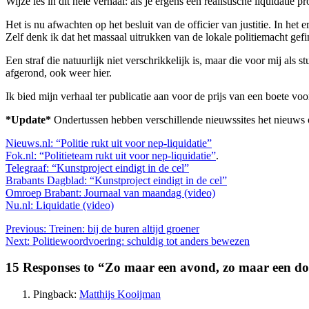
Wijze les in dit hele verhaal: als je ergens een realistische liquidatie 
Het is nu afwachten op het besluit van de officier van justitie. In he
Zelf denk ik dat het massaal uitrukken van de lokale politiemacht ge
Een straf die natuurlijk niet verschrikkelijk is, maar die voor mij als s
afgerond, ook weer hier.
Ik bied mijn verhaal ter publicatie aan voor de prijs van een boete v
*Update*
Ondertussen hebben verschillende nieuwssites het nieuws
Nieuws.nl: “Politie rukt uit voor nep-liquidatie”
Fok.nl: “Politieteam rukt uit voor nep-liquidatie”
.
Telegraaf: “Kunstproject eindigt in de cel”
Brabants Dagblad: “Kunstproject eindigt in de cel”
Omroep Brabant: Journaal van maandag (video)
Nu.nl: Liquidatie (video)
Previous:
Treinen: bij de buren altijd groener
Next:
Politiewoordvoering: schuldig tot anders bewezen
15 Responses to “Zo maar een avond, zo maar een do
Pingback:
Matthijs Kooijman