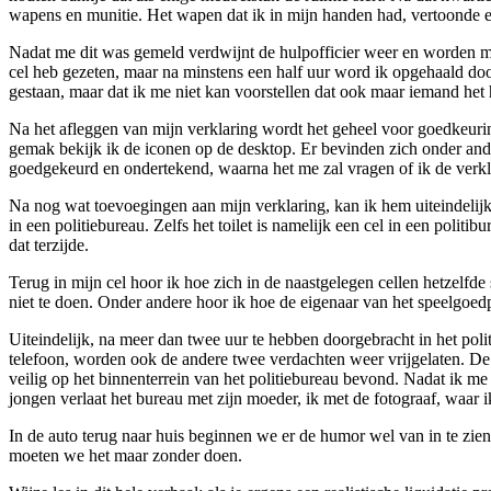
wapens en munitie. Het wapen dat ik in mijn handen had, vertoonde e
Nadat me dit was gemeld verdwijnt de hulpofficier weer en worden mij
cel heb gezeten, maar na minstens een half uur word ik opgehaald door
gestaan, maar dat ik me niet kan voorstellen dat ook maar iemand het 
Na het afleggen van mijn verklaring wordt het geheel voor goedkeurin
gemak bekijk ik de iconen op de desktop. Er bevinden zich onder ande
goedgekeurd en ondertekend, waarna het me zal vragen of ik de verklar
Na nog wat toevoegingen aan mijn verklaring, kan ik hem uiteindelij
in een politiebureau. Zelfs het toilet is namelijk een cel in een polit
dat terzijde.
Terug in mijn cel hoor ik hoe zich in de naastgelegen cellen hetzelfde s
niet te doen. Onder andere hoor ik hoe de eigenaar van het speelgoedp
Uiteindelijk, na meer dan twee uur te hebben doorgebracht in het poli
telefoon, worden ook de andere twee verdachten weer vrijgelaten. De é
veilig op het binnenterrein van het politiebureau bevond. Nadat ik m
jongen verlaat het bureau met zijn moeder, ik met de fotograaf, waar 
In de auto terug naar huis beginnen we er de humor wel van in te zien e
moeten we het maar zonder doen.