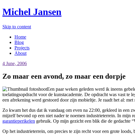
Michel Jansen
Skip to content
Home
Blog
Projects
About
4 June, 2006
Zo maar een avond, zo maar een dorpje
Een paar weken geleden werd ik ineens gebeld 
toelatingsopdracht voor de kunstacademie. De opdracht was vast te leg
een afrekening werd gestoord door zijn mobieltje. Je raadt het al: me
Zo kwam het dus dat ik vandaag om even na 22:00, gekleed in een zwar
mijzelf bevond op een niet nader te noemen industrieterrein. In mijn 
garantieperikelen
gebruik. Op mijn gezicht een blik die de gedachte “W
Op het industrieterrein, om precies te zijn recht voor een grote loods