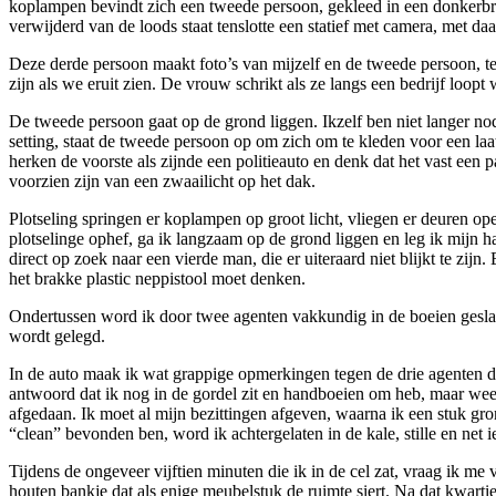
koplampen bevindt zich een tweede persoon, gekleed in een donkerbrui
verwijderd van de loods staat tenslotte een statief met camera, met d
Deze derde persoon maakt foto’s van mijzelf en de tweede persoon, ter
zijn als we eruit zien. De vrouw schrikt als ze langs een bedrijf loop
De tweede persoon gaat op de grond liggen. Ikzelf ben niet langer no
setting, staat de tweede persoon op om zich om te kleden voor een laat
herken de voorste als zijnde een politieauto en denk dat het vast een 
voorzien zijn van een zwaailicht op het dak.
Plotseling springen er koplampen op groot licht, vliegen er deuren o
plotselinge ophef, ga ik langzaam op de grond liggen en leg ik mijn 
direct op zoek naar een vierde man, die er uiteraard niet blijkt te zi
het brakke plastic neppistool moet denken.
Ondertussen word ik door twee agenten vakkundig in de boeien geslag
wordt gelegd.
In de auto maak ik wat grappige opmerkingen tegen de drie agenten di
antwoord dat ik nog in de gordel zit en handboeien om heb, maar weet
afgedaan. Ik moet al mijn bezittingen afgeven, waarna ik een stuk gr
“clean” bevonden ben, word ik achtergelaten in de kale, stille en net 
Tijdens de ongeveer vijftien minuten die ik in de cel zat, vraag ik me
houten bankje dat als enige meubelstuk de ruimte siert. Na dat kwartie