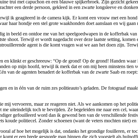
ne trui met capuchon en een blauwe spijkerbroek. Zijn gezicht gekeerd
aarachter een derde persoon, gekleed in een zwarte longsleeve en donker
wijl ik geagiteerd in de camera kijk. Er komt een vrouw met een hond la
t waar haar hondje een stel grote waakhonden doet aanslaan en wij gaan r
dig in beeld en ontdoe me van het speelgoedwapen in de kofferbak van d
ste shoot. Terwijl er wordt nagedacht over deze laatste setting, komen e
patrouillerende agent is die komt vragen wat we aan het doen zijn. Terw
pen en klinkt er geschreeuw: “Op de grond! Op de grond! Handen waar i
handen op mijn hoofd, terwijl ik merk dat er om mij heen minstens tien
jn. Eén van de agenten benadert de kofferbak van de zwarte Saab en roept
en en in één van de ruim zes politieauto’s geladen. De fotograaf maakt
e mij vervoeren, maar ze reageren niet. Als we aankomen op het politi
 me uiteindelijk toch te bevrijden. Ze begeleiden me naar een cel, wa
ondiger gefouilleerd word dan ik gewend ben van de verschillende fest
iets koude politiecel. Zonder schoenen (want de veters mochten niet) en 
 vooral af hoe het mogelijk is dat, ondanks het grondige fouilleren, er t
r komt er een brede gesnorde man binnen die zich voorstelt als hulpoffi