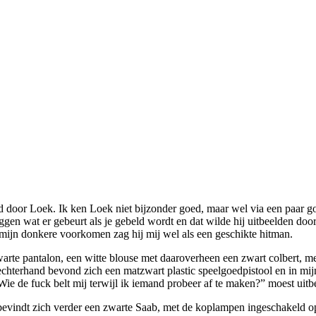
door Loek. Ik ken Loek niet bijzonder goed, maar wel via een paar goe
gen wat er gebeurt als je gebeld wordt en dat wilde hij uitbeelden door
t mijn donkere voorkomen zag hij mij wel als een geschikte hitman.
te pantalon, een witte blouse met daaroverheen een zwart colbert, met m
rechterhand bevond zich een matzwart plastic speelgoedpistool en in mij
ie de fuck belt mij terwijl ik iemand probeer af te maken?” moest uitb
, bevindt zich verder een zwarte Saab, met de koplampen ingeschakeld op 