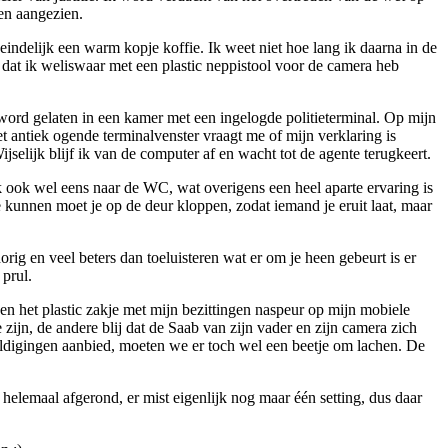
en aangezien.
indelijk een warm kopje koffie. Ik weet niet hoe lang ik daarna in de
 dat ik weliswaar met een plastic neppistool voor de camera heb
 word gelaten in een kamer met een ingelogde politieterminal. Op mijn
 antiek ogende terminalvenster vraagt me of mijn verklaring is
elijk blijf ik van de computer af en wacht tot de agente terugkeert.
 ook wel eens naar de WC, wat overigens een heel aparte ervaring is
 te kunnen moet je op de deur kloppen, zodat iemand je eruit laat, maar
horig en veel beters dan toeluisteren wat er om je heen gebeurt is er
 prul.
en het plastic zakje met mijn bezittingen naspeur op mijn mobiele
ijn, de andere blij dat de Saab van zijn vader en zijn camera zich
uldigingen aanbied, moeten we er toch wel een beetje om lachen. De
a helemaal afgerond, er mist eigenlijk nog maar één setting, dus daar