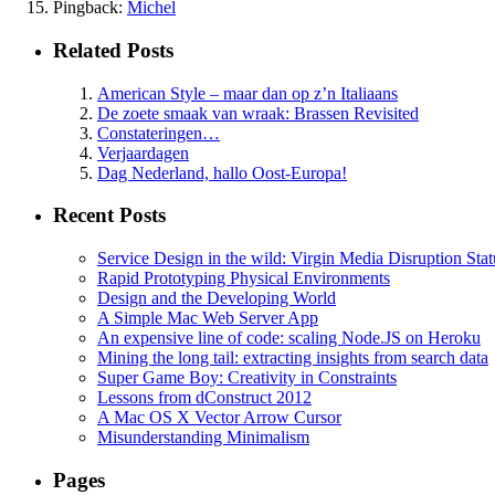
Pingback:
Michel
Related Posts
American Style – maar dan op z’n Italiaans
De zoete smaak van wraak: Brassen Revisited
Constateringen…
Verjaardagen
Dag Nederland, hallo Oost-Europa!
Recent Posts
Service Design in the wild: Virgin Media Disruption Stat
Rapid Prototyping Physical Environments
Design and the Developing World
A Simple Mac Web Server App
An expensive line of code: scaling Node.JS on Heroku
Mining the long tail: extracting insights from search data
Super Game Boy: Creativity in Constraints
Lessons from dConstruct 2012
A Mac OS X Vector Arrow Cursor
Misunderstanding Minimalism
Pages