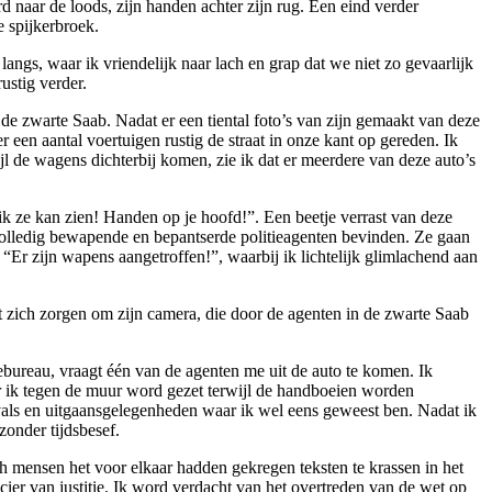
 naar de loods, zijn handen achter zijn rug. Een eind verder
e spijkerbroek.
ngs, waar ik vriendelijk naar lach en grap dat we niet zo gevaarlijk
ustig verder.
e zwarte Saab. Nadat er een tiental foto’s van zijn gemaakt van deze
r een aantal voertuigen rustig de straat in onze kant op gereden. Ik
ijl de wagens dichterbij komen, zie ik dat er meerdere van deze auto’s
k ze kan zien! Handen op je hoofd!”. Een beetje verrast van deze
 volledig bewapende en bepantserde politieagenten bevinden. Ze gaan
: “Er zijn wapens aangetroffen!”, waarbij ik lichtelijk glimlachend aan
 zich zorgen om zijn camera, die door de agenten in de zwarte Saab
ebureau, vraagt één van de agenten me uit de auto te komen. Ik
ar ik tegen de muur word gezet terwijl de handboeien worden
ivals en uitgaansgelegenheden waar ik wel eens geweest ben. Nadat ik
zonder tijdsbesef.
och mensen het voor elkaar hadden gekregen teksten te krassen in het
cier van justitie. Ik word verdacht van het overtreden van de wet op