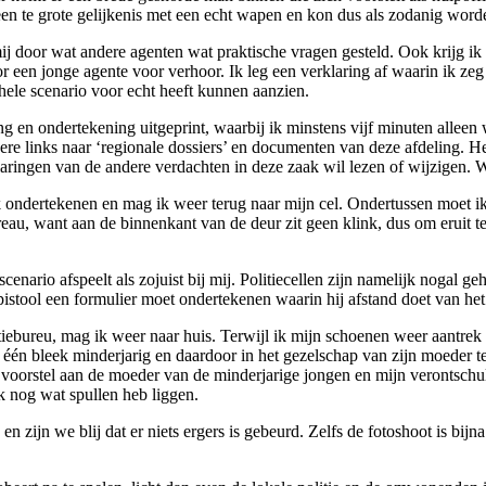
en te grote gelijkenis met een echt wapen en kon dus als zodanig word
 door wat andere agenten wat praktische vragen gesteld. Ook krijg ik e
 een jonge agente voor verhoor. Ik leg een verklaring af waarin ik zeg
hele scenario voor echt heeft kunnen aanzien.
g en ondertekening uitgeprint, waarbij ik minstens vijf minuten alleen
re links naar ‘regionale dossiers’ en documenten van deze afdeling. Het
ingen van de andere verdachten in deze zaak wil lezen of wijzigen. Wijs
k ondertekenen en mag ik weer terug naar mijn cel. Ondertussen moet ik
ibureau, want aan de binnenkant van de deur zit geen klink, dus om eruit
cenario afspeelt als zojuist bij mij. Politiecellen zijn namelijk nogal ge
istool een formulier moet ondertekenen waarin hij afstand doet van het
tiebureu, mag ik weer naar huis. Terwijl ik mijn schoenen weer aantrek 
én bleek minderjarig en daardoor in het gezelschap van zijn moeder te z
e voorstel aan de moeder van de minderjarige jongen en mijn verontsch
ik nog wat spullen heb liggen.
n zijn we blij dat er niets ergers is gebeurd. Zelfs de fotoshoot is bijn