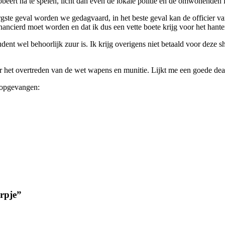
probeert na te spelen, licht dan even de lokale politie en de omwonenden i
t ergste geval worden we gedagvaard, in het beste geval kan de officier 
financierd moet worden en dat ik dus een vette boete krijg voor het ha
tudent wel behoorlijk zuur is. Ik krijg overigens niet betaald voor deze sh
oor het overtreden van de wet wapens en munitie. Lijkt me een goede dea
 opgevangen:
rpje”