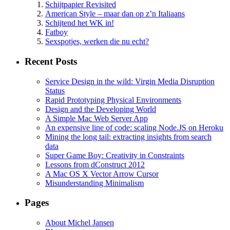
Schijtpapier Revisited
American Style – maar dan op z’n Italiaans
Schijtend het WK in!
Fatboy
Sexspotjes, werken die nu echt?
Recent Posts
Service Design in the wild: Virgin Media Disruption
Status
Rapid Prototyping Physical Environments
Design and the Developing World
A Simple Mac Web Server App
An expensive line of code: scaling Node.JS on Heroku
Mining the long tail: extracting insights from search
data
Super Game Boy: Creativity in Constraints
Lessons from dConstruct 2012
A Mac OS X Vector Arrow Cursor
Misunderstanding Minimalism
Pages
About Michel Jansen