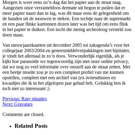
Morgen is weer eens zo’n dag dat het papier aan de straat mag.
Aangezien onze verzameldoos dermate uit begon te puilen dat er
meer papier naast dan in lag, was dit maar eens de gelegenheid om
de handen uit de mouwen te steken. Een tochtje naar de supermarkt
en een paar flinke kartonnen dozen later was het tijd om eens flink
in het papier te duiken. Een tocht die menig archeoloog versteld zou
doen staan.
Van nieuwjaarskaarten uit december 2005 tot zakagenda’s voor het
collegejaar 2003/2004 en geneesmiddelverpakkingen met bijsluiter,
je vindt het allemaal in zo’n doos. Verwonderlijk eigenlijk, als je
kijkt hoe paranoïde we tegenwoordig zijn met onze online privacy,
dat we nog zo veel informatie over onszelf aan de straat zetten. Met
een beetje moeite zou je zo een compleet profiel van me kunnen
opstellen, compleet met een archief van (ex-)vriendinnen en
kwaaltjes die ik in het afgelopen jaar gehad heb. Gelukkig ben ik
toch niet zo interessant ;)
Previous:
Rare situaties
Next:
Gravatars
Comments are closed.
Related Posts