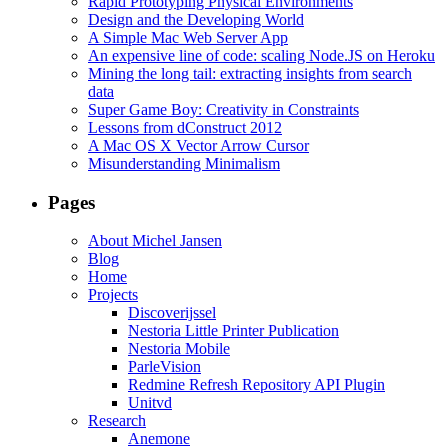
Rapid Prototyping Physical Environments
Design and the Developing World
A Simple Mac Web Server App
An expensive line of code: scaling Node.JS on Heroku
Mining the long tail: extracting insights from search
data
Super Game Boy: Creativity in Constraints
Lessons from dConstruct 2012
A Mac OS X Vector Arrow Cursor
Misunderstanding Minimalism
Pages
About Michel Jansen
Blog
Home
Projects
Discoverijssel
Nestoria Little Printer Publication
Nestoria Mobile
ParleVision
Redmine Refresh Repository API Plugin
Unitvd
Research
Anemone