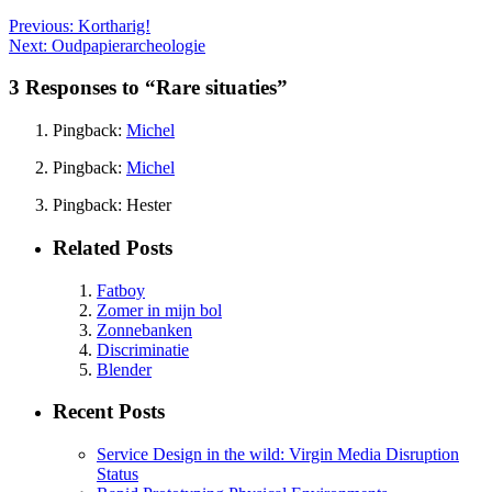
Previous:
Kortharig!
Next:
Oudpapierarcheologie
3 Responses to “Rare situaties”
Pingback:
Michel
Pingback:
Michel
Pingback: Hester
Related Posts
Fatboy
Zomer in mijn bol
Zonnebanken
Discriminatie
Blender
Recent Posts
Service Design in the wild: Virgin Media Disruption
Status