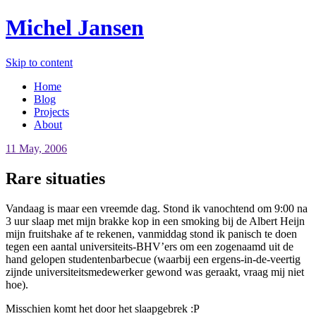
Michel Jansen
Skip to content
Home
Blog
Projects
About
11 May, 2006
Rare situaties
Vandaag is maar een vreemde dag. Stond ik vanochtend om 9:00 na
3 uur slaap met mijn brakke kop in een smoking bij de Albert Heijn
mijn fruitshake af te rekenen, vanmiddag stond ik panisch te doen
tegen een aantal universiteits-BHV’ers om een zogenaamd uit de
hand gelopen studentenbarbecue (waarbij een ergens-in-de-veertig
zijnde universiteitsmedewerker gewond was geraakt, vraag mij niet
hoe).
Misschien komt het door het slaapgebrek :P