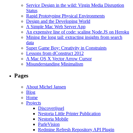
Service Design in the wild: Virgin Media Disruption
Status
Rapid Prototyping Physical Environments
Design and the Developing World
A Simple Mac Web Server App
An expensive line of code: scaling Node.JS on Heroku
Mining the long tail: extracting insights from search
data
Super Game Boy: Creativity in Constraints
Lessons from dConstruct 2012
A Mac OS X Vector Arrow Cursor
Misunderstanding Minimalism
Pages
About Michel Jansen
Blog
Home
Projects
Discoverijssel
Nestoria Little Printer Publication
Nestoria Mobile
ParleVision
Redmine Refresh Repository API Plugin