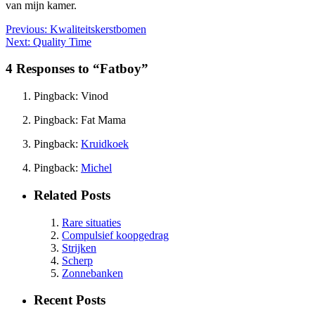
van mijn kamer.
Previous:
Kwaliteitskerstbomen
Next:
Quality Time
4 Responses to “Fatboy”
Pingback: Vinod
Pingback: Fat Mama
Pingback:
Kruidkoek
Pingback:
Michel
Related Posts
Rare situaties
Compulsief koopgedrag
Strijken
Scherp
Zonnebanken
Recent Posts