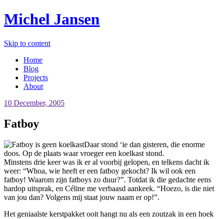
Michel Jansen
Skip to content
Home
Blog
Projects
About
10 December, 2005
Fatboy
Daar stond ‘ie dan gisteren, die enorme
doos. Op de plaats waar vroeger een koelkast stond.
Minstens drie keer was ik er al voorbij gelopen, en telkens dacht ik
weer: “Whoa, wie heeft er een fatboy gekocht? Ik wil ook een
fatboy! Waarom zijn fatboys zo duur?”. Totdat ik die gedachte eens
hardop uitsprak, en Céline me verbaasd aankeek. “Hoezo, is die niet
van jou dan? Volgens mij staat jouw naam er op!”.
Het geniaalste kerstpakket ooit hangt nu als een zoutzak in een hoek