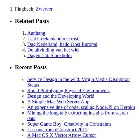
Pingback:
Zwerver
Related Posts
Aanhang
Laat Griekenland met rust!
Dag Nederland, hallo Oost-Europa!
De uitvinding van het wiel
Dagen 1-4: Stockholm
Recent Posts
Service Design in the wild: Virgin Media Disruption
Status
Rapid Prototyping Physical Environments
Design and the Developing World
A Simple Mac Web Server App
An expensive line of code: scaling Node.JS on Heroku
Mining the long tail: extracting insights from search
data
Super Game Boy: Creativity in Constraints
Lessons from dConstruct 2012
A Mac OS X Vector Arrow Cursor