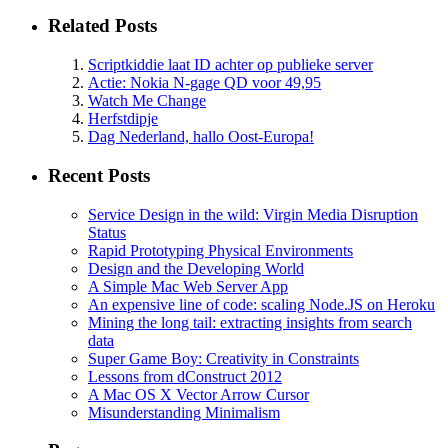
Related Posts
Scriptkiddie laat ID achter op publieke server
Actie: Nokia N-gage QD voor 49,95
Watch Me Change
Herfstdipje
Dag Nederland, hallo Oost-Europa!
Recent Posts
Service Design in the wild: Virgin Media Disruption
Status
Rapid Prototyping Physical Environments
Design and the Developing World
A Simple Mac Web Server App
An expensive line of code: scaling Node.JS on Heroku
Mining the long tail: extracting insights from search
data
Super Game Boy: Creativity in Constraints
Lessons from dConstruct 2012
A Mac OS X Vector Arrow Cursor
Misunderstanding Minimalism