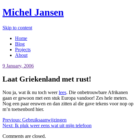
Michel Jansen
Skip to content
Home
Blog
Projects
About
9 January, 2006
Laat Griekenland met rust!
Nou ja, wat ik nu toch weer
lees
. Die onbetrouwbare Afrikanen
gaan er gewoon met een stuk Europa vandoor! Zes hele meters.
Nog een paar eeuwen en dan zitten al die gave tekens voor nop op
m’n toetsenbord hier.
Previous:
Gebruiksaanwijzingen
Next:
Ik pluk weer eens wat uit mijn telefoon
Comments are closed.