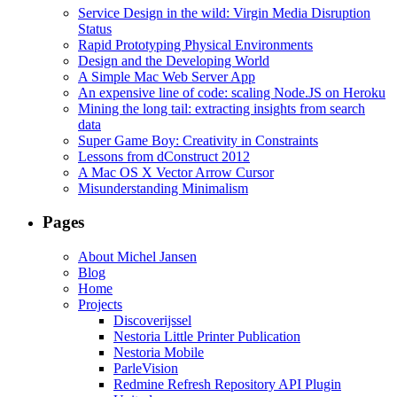
Service Design in the wild: Virgin Media Disruption
Status
Rapid Prototyping Physical Environments
Design and the Developing World
A Simple Mac Web Server App
An expensive line of code: scaling Node.JS on Heroku
Mining the long tail: extracting insights from search
data
Super Game Boy: Creativity in Constraints
Lessons from dConstruct 2012
A Mac OS X Vector Arrow Cursor
Misunderstanding Minimalism
Pages
About Michel Jansen
Blog
Home
Projects
Discoverijssel
Nestoria Little Printer Publication
Nestoria Mobile
ParleVision
Redmine Refresh Repository API Plugin