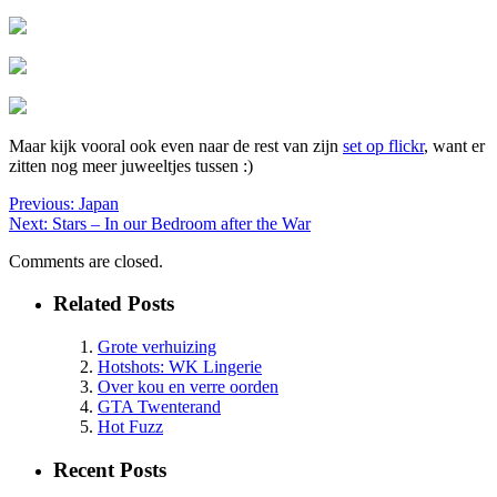
Maar kijk vooral ook even naar de rest van zijn
set op flickr
, want er
zitten nog meer juweeltjes tussen :)
Previous:
Japan
Next:
Stars – In our Bedroom after the War
Comments are closed.
Related Posts
Grote verhuizing
Hotshots: WK Lingerie
Over kou en verre oorden
GTA Twenterand
Hot Fuzz
Recent Posts