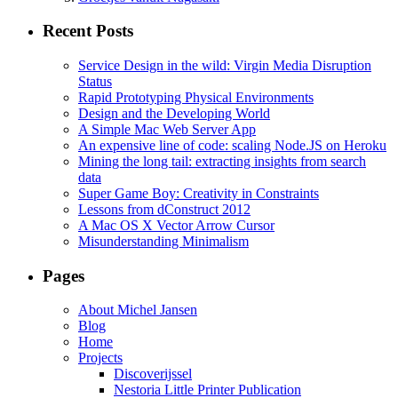
Recent Posts
Service Design in the wild: Virgin Media Disruption
Status
Rapid Prototyping Physical Environments
Design and the Developing World
A Simple Mac Web Server App
An expensive line of code: scaling Node.JS on Heroku
Mining the long tail: extracting insights from search
data
Super Game Boy: Creativity in Constraints
Lessons from dConstruct 2012
A Mac OS X Vector Arrow Cursor
Misunderstanding Minimalism
Pages
About Michel Jansen
Blog
Home
Projects
Discoverijssel
Nestoria Little Printer Publication