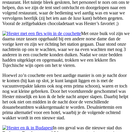
restaurant. Het tuintje bleek gesloten, het personeel te nors om ons te
helpen, dus we zijn de tent snel ontvlucht en doorgelopen naar een
volgend restaurant, waar de bediening wel aardig was en waar we
vervolgens heerlijk (zij het iets aan de luxe kant) hebben gegeten.
Vooral de zelfgebakken chocoladetaart was Hester’s favoriet ;)
Met onze buik vol zijn we
daarna onze tassen opgehaald bij een andere norse dame dan de
vorige keer en zijn we richting het station gegaan. Daar stond onze
nachttrein op ons te wachten, waar we na even wachten met nog 3
anderen in een couchette konden duiken. Nadat we onze bedden
hadden uitgeklapt en opgemaakt, trokken we een lekkere fles
Tsjechische wijn open om het te vieren.
Hoewel zo’n couchette een best aardige manier is om je nacht door
te komen (hij kan op slot, je kunt languit liggen en is met de
vacuumverpakte lakens ook nog eens prima schoon), waren er toch
nog wat kleine gebreken. Door het voortdurende geschommel was
Hester misselijk en kon ik de hele nacht amper slapen. Daarbij helpt
het ook niet om midden in de nacht door de verschillende
douanebeambten wakkergemaakt te worden. Desalniettemin een
prima alternatief voor een hotel, waarbij je de volgende ochtend
wakker wordt in een nieuwe stad.
In ons geval was die nieuwe stad dus