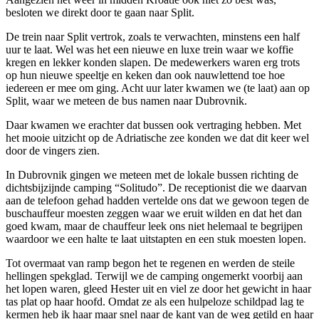
besloten we direkt door te gaan naar Split.
De trein naar Split vertrok, zoals te verwachten, minstens een half
uur te laat. Wel was het een nieuwe en luxe trein waar we koffie
kregen en lekker konden slapen. De medewerkers waren erg trots
op hun nieuwe speeltje en keken dan ook nauwlettend toe hoe
iedereen er mee om ging. Acht uur later kwamen we (te laat) aan op
Split, waar we meteen de bus namen naar Dubrovnik.
Daar kwamen we erachter dat bussen ook vertraging hebben. Met
het mooie uitzicht op de Adriatische zee konden we dat dit keer wel
door de vingers zien.
In Dubrovnik gingen we meteen met de lokale bussen richting de
dichtsbijzijnde camping “Solitudo”. De receptionist die we daarvan
aan de telefoon gehad hadden vertelde ons dat we gewoon tegen de
buschauffeur moesten zeggen waar we eruit wilden en dat het dan
goed kwam, maar de chauffeur leek ons niet helemaal te begrijpen
waardoor we een halte te laat uitstapten en een stuk moesten lopen.
Tot overmaat van ramp begon het te regenen en werden de steile
hellingen spekglad. Terwijl we de camping ongemerkt voorbij aan
het lopen waren, gleed Hester uit en viel ze door het gewicht in haar
tas plat op haar hoofd. Omdat ze als een hulpeloze schildpad lag te
kermen heb ik haar maar snel naar de kant van de weg getild en haar