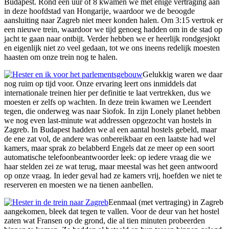
Budapest. Rond een uur of 8 kwamen we met enige vertraging aan
in deze hoofdstad van Hongarije, waardoor we de beoogde
aansluiting naar Zagreb niet meer konden halen. Om 3:15 vertrok er
een nieuwe trein, waardoor we tijd genoeg hadden om in de stad op
jacht te gaan naar ontbijt. Verder hebben we er heerlijk rondgesjokt
en eigenlijk niet zo veel gedaan, tot we ons ineens redelijk moesten
haasten om onze trein nog te halen.
Gelukkig waren we daar
nog ruim op tijd voor. Onze ervaring leert ons inmiddels dat
internationale treinen hier per definitie te laat vertrekken, dus we
moesten er zelfs op wachten. In deze trein kwamen we Leendert
tegen, die onderweg was naar Siofok. In zijn Lonely planet hebben
we nog even last-minute wat addressen opgezocht van hostels in
Zagreb. In Budapest hadden we al een aantal hostels gebeld, maar
de ene zat vol, de andere was onbereikbaar en een laatste had wel
kamers, maar sprak zo belabberd Engels dat ze meer op een soort
automatische telefoonbeantwoorder leek: op iedere vraag die we
haar stelden zei ze wat terug, maar meestal was het geen antwoord
op onze vraag. In ieder geval had ze kamers vrij, hoefden we niet te
reserveren en moesten we na tienen aanbellen.
Eenmaal (met vertraging) in Zagreb
aangekomen, bleek dat tegen te vallen. Voor de deur van het hostel
zaten wat Fransen op de grond, die al tien minuten probeerden