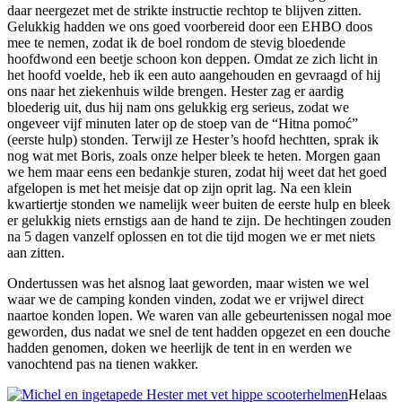
daar neergezet met de strikte instructie rechtop te blijven zitten.
Gelukkig hadden we ons goed voorbereid door een EHBO doos
mee te nemen, zodat ik de boel rondom de stevig bloedende
hoofdwond een beetje schoon kon deppen. Omdat ze zich licht in
het hoofd voelde, heb ik een auto aangehouden en gevraagd of hij
ons naar het ziekenhuis wilde brengen. Hester zag er aardig
bloederig uit, dus hij nam ons gelukkig erg serieus, zodat we
ongeveer vijf minuten later op de stoep van de “Hitna pomoć”
(eerste hulp) stonden. Terwijl ze Hester’s hoofd hechtten, sprak ik
nog wat met Boris, zoals onze helper bleek te heten. Morgen gaan
we hem maar eens een bedankje sturen, zodat hij weet dat het goed
afgelopen is met het meisje dat op zijn oprit lag. Na een klein
kwartiertje stonden we namelijk weer buiten de eerste hulp en bleek
er gelukkig niets ernstigs aan de hand te zijn. De hechtingen zouden
na 5 dagen vanzelf oplossen en tot die tijd mogen we er met niets
aan zitten.
Ondertussen was het alsnog laat geworden, maar wisten we wel
waar we de camping konden vinden, zodat we er vrijwel direct
naartoe konden lopen. We waren van alle gebeurtenissen nogal moe
geworden, dus nadat we snel de tent hadden opgezet en een douche
hadden genomen, doken we heerlijk de tent in en werden we
vanochtend pas na tienen wakker.
Helaas