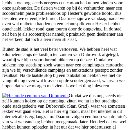
hebben we nog steeds nergens een cartouche kunnen vinden voor
onze gasbrander. De fietsen waren op bij de verhuurder, maar een
scooterhelm paste probleemloos op Hester’s gewonde hoofd, dus
besloten we er eentje te huren. Daarmee zijn we vandaag, nadat we
even wat ontbeten hadden en een tetanusprik voor Hester hebben
opgehaald, lekker rond gaan touren door de omgeving. In de stad
zelf ben je als scooterrijder namelijk praktisch geen deelnemer aan
het verkeer, dat toch alleen maar stilstaat.
Buiten de stad is het veel beter vertoeven. We hebben heel wat
kilometers langs de kustlijn ten zuiden van Dubrovnik afgelegd,
waarbij we bijna voortdurend uitkeken op de zee. Omdat we
stiekem nog steeds op zoek waren naar een campinggaz cartouche
zijn we bij verschillende campings en tankstations gestopt; zonder
resultaat. Na de laatste stop bij een tankstation hebben we met de
vangrail nog even wat krassen op de scooter gemaakt, waarvan we
hopen dat ze ze morgen niet zien als we het ding inleveren.
Omdat we dus nog steeds niet
zelf kunnen koken op de camping, zitten we nu in het prachtige
oude stadsgedeelte van Dubrovnik (Stari Grad), waar we zometeen
lekker wat gaan eten. Het is hier erg mooi, maar het internet in dit
internetcafe is erg langzaam. Daarom volgen een hoop van de foto’s
van wat we vandaag hebben meegemaakt later. Het deel dat we wel
hebben kunnen oploaden in het uur dat we hier ondertussen al