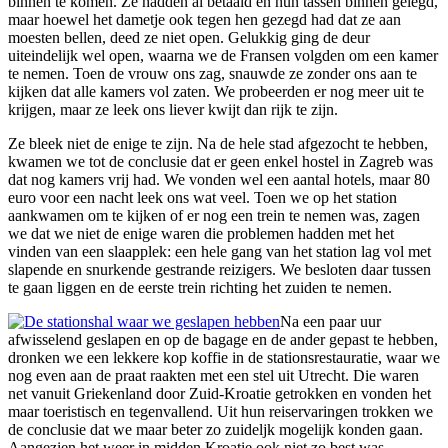
binnen te komen. Ze hadden al betaald en hun tassen binnen gelegd,
maar hoewel het dametje ook tegen hen gezegd had dat ze aan
moesten bellen, deed ze niet open. Gelukkig ging de deur
uiteindelijk wel open, waarna we de Fransen volgden om een kamer
te nemen. Toen de vrouw ons zag, snauwde ze zonder ons aan te
kijken dat alle kamers vol zaten. We probeerden er nog meer uit te
krijgen, maar ze leek ons liever kwijt dan rijk te zijn.
Ze bleek niet de enige te zijn. Na de hele stad afgezocht te hebben,
kwamen we tot de conclusie dat er geen enkel hostel in Zagreb was
dat nog kamers vrij had. We vonden wel een aantal hotels, maar 80
euro voor een nacht leek ons wat veel. Toen we op het station
aankwamen om te kijken of er nog een trein te nemen was, zagen
we dat we niet de enige waren die problemen hadden met het
vinden van een slaapplek: een hele gang van het station lag vol met
slapende en snurkende gestrande reizigers. We besloten daar tussen
te gaan liggen en de eerste trein richting het zuiden te nemen.
Na een paar uur
afwisselend geslapen en op de bagage en de ander gepast te hebben,
dronken we een lekkere kop koffie in de stationsrestauratie, waar we
nog even aan de praat raakten met een stel uit Utrecht. Die waren
net vanuit Griekenland door Zuid-Kroatie getrokken en vonden het
maar toeristisch en tegenvallend. Uit hun reiservaringen trokken we
de conclusie dat we maar beter zo zuideljk mogelijk konden gaan.
Aangezien het weer in midden Kroatie ook niet zo best was,