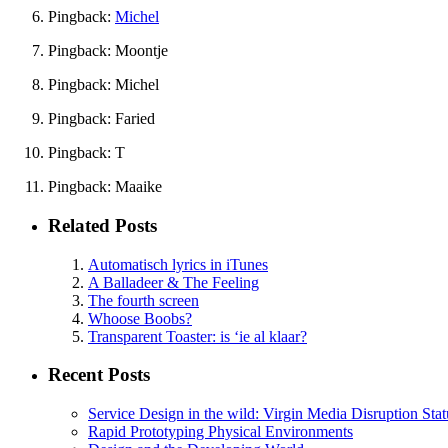
Pingback:
Michel
Pingback: Moontje
Pingback: Michel
Pingback: Faried
Pingback: T
Pingback: Maaike
Related Posts
Automatisch lyrics in iTunes
A Balladeer & The Feeling
The fourth screen
Whoose Boobs?
Transparent Toaster: is ‘ie al klaar?
Recent Posts
Service Design in the wild: Virgin Media Disruption Stat
Rapid Prototyping Physical Environments