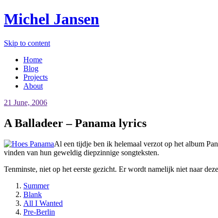
Michel Jansen
Skip to content
Home
Blog
Projects
About
21 June, 2006
A Balladeer – Panama lyrics
Al een tijdje ben ik helemaal verzot op het album 
vinden van hun geweldig diepzinnige songteksten.
Tenminste, niet op het eerste gezicht. Er wordt namelijk niet naar dez
Summer
Blank
All I Wanted
Pre-Berlin