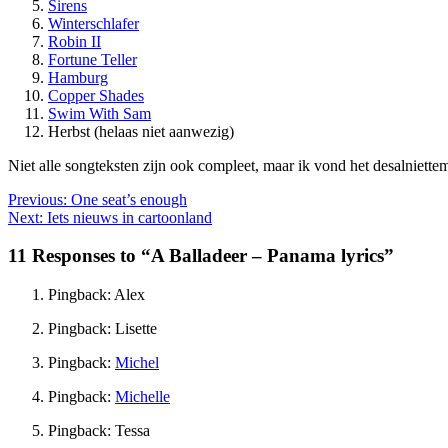
Sirens
Winterschlafer
Robin II
Fortune Teller
Hamburg
Copper Shades
Swim With Sam
Herbst (helaas niet aanwezig)
Niet alle songteksten zijn ook compleet, maar ik vond het desalniette
Previous:
One seat’s enough
Next:
Iets nieuws in cartoonland
11 Responses to “A Balladeer – Panama lyrics”
Pingback: Alex
Pingback: Lisette
Pingback:
Michel
Pingback:
Michelle
Pingback: Tessa