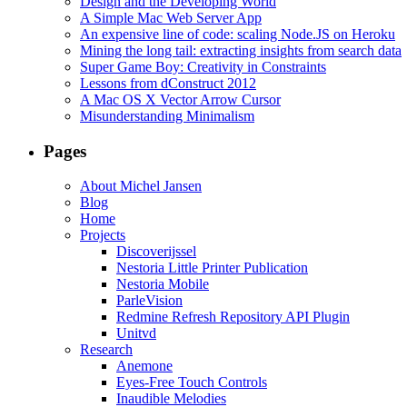
Design and the Developing World
A Simple Mac Web Server App
An expensive line of code: scaling Node.JS on Heroku
Mining the long tail: extracting insights from search data
Super Game Boy: Creativity in Constraints
Lessons from dConstruct 2012
A Mac OS X Vector Arrow Cursor
Misunderstanding Minimalism
Pages
About Michel Jansen
Blog
Home
Projects
Discoverijssel
Nestoria Little Printer Publication
Nestoria Mobile
ParleVision
Redmine Refresh Repository API Plugin
Unitvd
Research
Anemone
Eyes-Free Touch Controls
Inaudible Melodies