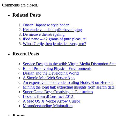
Comments are closed.
Related Posts
Onsen: Japanese style baden
Het einde van de kopiëerbeveiliging
De nieuwe dienstregeling
iPod nano – 42 grams of pure pleasure
Whoa Gertje, ben je niet iets vergeten?
Recent Posts
Service Design in the wild: Virgin Media Disruption Stat
Rapid Prototyping Physical Environments
Design and the Developing World
A Simple Mac Web Server App
An expensive line of code: scaling Node.JS on Heroku
Mining the long tail: extracting insights from search data
Super Game Boy: Creativity in Constraints
Lessons from dConstruct 2012
A Mac OS X Vector Arrow Cursor
Misunderstanding Minimalism
Pages