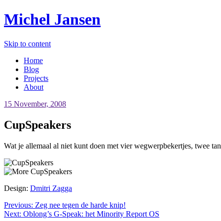
Michel Jansen
Skip to content
Home
Blog
Projects
About
15 November, 2008
CupSpeakers
Wat je allemaal al niet kunt doen met vier wegwerpbekertjes, twee ta
Design:
Dmitri Zagga
Previous:
Zeg nee tegen de harde knip!
Next:
Oblong’s G-Speak: het Minority Report OS