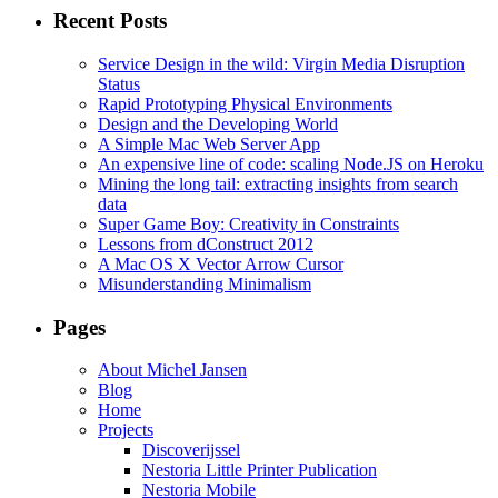
Recent Posts
Service Design in the wild: Virgin Media Disruption
Status
Rapid Prototyping Physical Environments
Design and the Developing World
A Simple Mac Web Server App
An expensive line of code: scaling Node.JS on Heroku
Mining the long tail: extracting insights from search
data
Super Game Boy: Creativity in Constraints
Lessons from dConstruct 2012
A Mac OS X Vector Arrow Cursor
Misunderstanding Minimalism
Pages
About Michel Jansen
Blog
Home
Projects
Discoverijssel
Nestoria Little Printer Publication
Nestoria Mobile