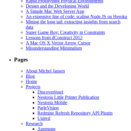
Rapid Prototyping Physical Environments
Design and the Developing World
A Simple Mac Web Server App
An expensive line of code: scaling Node.JS on Heroku
Mining the long tail: extracting insights from search
data
Super Game Boy: Creativity in Constraints
Lessons from dConstruct 2012
A Mac OS X Vector Arrow Cursor
Misunderstanding Minimalism
Pages
About Michel Jansen
Blog
Home
Projects
Discoverijssel
Nestoria Little Printer Publication
Nestoria Mobile
ParleVision
Redmine Refresh Repository API Plugin
Unitvd
Research
Anemone