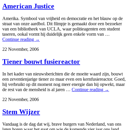
American Justice
Amerika. Symbool van vrijheid en democratie en het blauw op de
straat van onze aardbol. Dit filmpje is gemaakt door een bezoeker
van een bibliotheek van UCLA, waar politieagenten een student
taseren, ookal vormt hij duidelijk geen enkele vorm van …
Continue reading
→
22 November, 2006
Tiener bouwt fusiereactor
In het kader van nieuwsberichten die de moeite waard zijn, bouwt
een zeventienjarige tiener zo maar even een kernfusiereactor. Goed,
hij verbruikt op dit moment nog meer energie dan hij opwekt, maar
de rest van de mensheid is al jaren …
Continue reading
→
22 November, 2006
Stem Wijzer
Vandaag is de dag dat wij, brave burgers van Nederland, van ons
laten horen waar het gaat om wie de komende vier jaar ons land