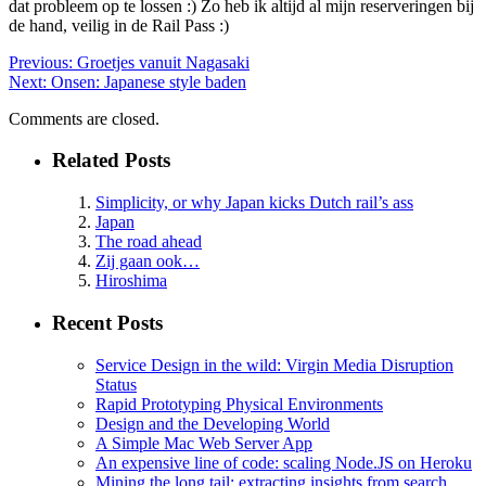
dat probleem op te lossen :) Zo heb ik altijd al mijn reserveringen bij
de hand, veilig in de Rail Pass :)
Previous:
Groetjes vanuit Nagasaki
Next:
Onsen: Japanese style baden
Comments are closed.
Related Posts
Simplicity, or why Japan kicks Dutch rail’s ass
Japan
The road ahead
Zij gaan ook…
Hiroshima
Recent Posts
Service Design in the wild: Virgin Media Disruption
Status
Rapid Prototyping Physical Environments
Design and the Developing World
A Simple Mac Web Server App
An expensive line of code: scaling Node.JS on Heroku
Mining the long tail: extracting insights from search