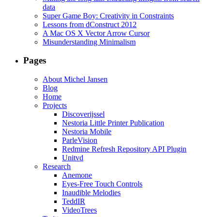
data
Super Game Boy: Creativity in Constraints
Lessons from dConstruct 2012
A Mac OS X Vector Arrow Cursor
Misunderstanding Minimalism
Pages
About Michel Jansen
Blog
Home
Projects
Discoverijssel
Nestoria Little Printer Publication
Nestoria Mobile
ParleVision
Redmine Refresh Repository API Plugin
Unitvd
Research
Anemone
Eyes-Free Touch Controls
Inaudible Melodies
TeddIR
VideoTrees