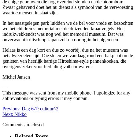
de enige gebouwen die nog overeind stonden na de atoombom.
Zwaar gehavend doet het nu dienst als symbool van de verwoesting
waartoe mensen in staat zijn.
In het naastgelegen park luidden we de bel voor vrede en bezochten
we het children’s memorial met de duizenden kraanvogels. Het
indrukwekkendst was nog wel het memorial museum. Dat was
onverwacht kritisch op Japan zelf en oorlog in het algemeen.
Helaas is een dag kort en dus zo voorbij, dus na het museum was
het alweer etenstijd. Die sleten we vandaag rond een bakplaat om te
genieten van heerlijk hartige Hiroshima-style pannenkoeken, die
overigens zeker voor herhaling vatbaar waren.
Michel Jansen
—
This message was sent from my mobile phone. I apologize for any
abbreviations or typing errors it may contain.
Previous:
Dag 6-7: cultuur^2
Next:
Nikko
Comments are closed.
Related Posts