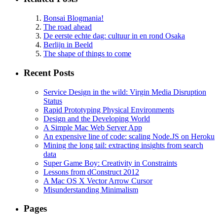
Bonsai Blogmania!
The road ahead
De eerste echte dag: cultuur in en rond Osaka
Berlijn in Beeld
The shape of things to come
Recent Posts
Service Design in the wild: Virgin Media Disruption
Status
Rapid Prototyping Physical Environments
Design and the Developing World
A Simple Mac Web Server App
An expensive line of code: scaling Node.JS on Heroku
Mining the long tail: extracting insights from search
data
Super Game Boy: Creativity in Constraints
Lessons from dConstruct 2012
A Mac OS X Vector Arrow Cursor
Misunderstanding Minimalism
Pages