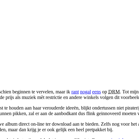
schien beginnen te vervelen, maar ik
rant
nogal
eens
op
DRM
. Tot mij
 prijs als muziek mèt restrictie en andere winkels volgen dit voorbeel
te houden aan haar verouderde ideeën, blijkt ondertussen niet pirater
unnen pikken, zal er aan de aanbodkant dus flink geinnoveerd moeten
album direct on-line ter download aan te bieden. Zelfs nog voor het al
en, maar dan krijg je er ook gelijk een heel pretpakket bij.