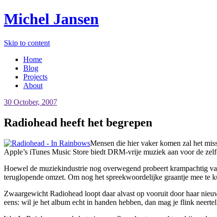
Michel Jansen
Skip to content
Home
Blog
Projects
About
30 October, 2007
Radiohead heeft het begrepen
Mensen die hier vaker komen zal het mis
Apple’s iTunes Music Store biedt DRM-vrije muziek aan voor de zelfde
Hoewel de muziekindustrie nog overwegend probeert krampachtig vast 
teruglopende omzet. Om nog het spreekwoordelijke graantje mee te k
Zwaargewicht Radiohead loopt daar alvast op vooruit door haar nieuwe 
eens: wil je het album echt in handen hebben, dan mag je flink neertell