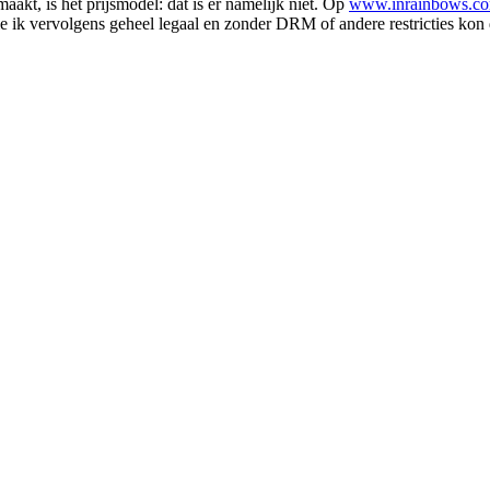
akt, is het prijsmodel: dat is er namelijk niet. Op
www.inrainbows.c
die ik vervolgens geheel legaal en zonder DRM of andere restricties 