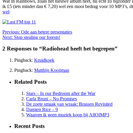
Wat In Rainbows, zoals het nieuwe album heet, nu echt zo bijzonder ma
ik £5 (iets minder dan € 7,20) wel een mooi bedrag voor 10 MP3’s, 
wel
:
Previous:
Ode aan betere presentaties
Next:
Stop stealing our forests!
2 Responses to “Radiohead heeft het begrepen”
Pingback:
Kruidkoek
Pingback:
Matthijs Kooijman
Related Posts
Stars – In our Bedroom after the War
Carla Bruni – No Promises
De zoete smaak van wraak: Brassen Revisited
Damien Rice – 9
Waarom ik geen muziek koop bij AllOfMP3
Recent Posts