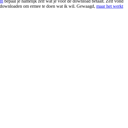
om
bepaal je namelijk zelf wat je voor de download betaalt. Zelf vond
kon downloaden om ermee te doen wat ik wil. Gewaagd,
maar het werkt