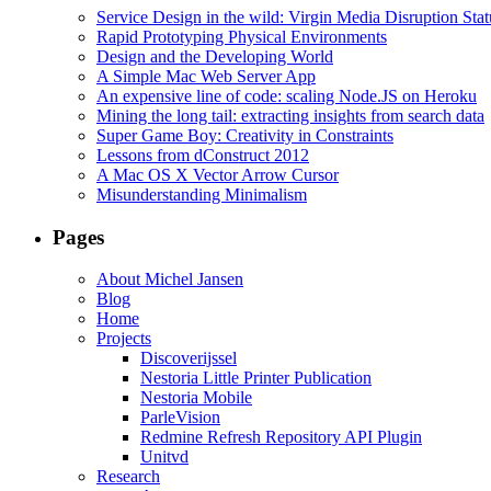
Service Design in the wild: Virgin Media Disruption Stat
Rapid Prototyping Physical Environments
Design and the Developing World
A Simple Mac Web Server App
An expensive line of code: scaling Node.JS on Heroku
Mining the long tail: extracting insights from search data
Super Game Boy: Creativity in Constraints
Lessons from dConstruct 2012
A Mac OS X Vector Arrow Cursor
Misunderstanding Minimalism
Pages
About Michel Jansen
Blog
Home
Projects
Discoverijssel
Nestoria Little Printer Publication
Nestoria Mobile
ParleVision
Redmine Refresh Repository API Plugin
Unitvd
Research