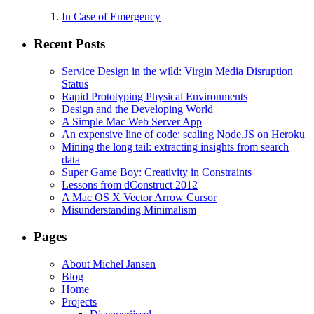
In Case of Emergency
Recent Posts
Service Design in the wild: Virgin Media Disruption
Status
Rapid Prototyping Physical Environments
Design and the Developing World
A Simple Mac Web Server App
An expensive line of code: scaling Node.JS on Heroku
Mining the long tail: extracting insights from search
data
Super Game Boy: Creativity in Constraints
Lessons from dConstruct 2012
A Mac OS X Vector Arrow Cursor
Misunderstanding Minimalism
Pages
About Michel Jansen
Blog
Home
Projects