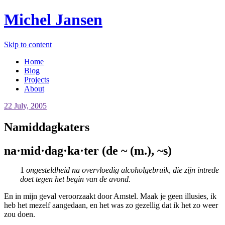
Michel Jansen
Skip to content
Home
Blog
Projects
About
22 July, 2005
Namiddagkaters
na·mid·dag·ka·ter (de ~ (m.), ~s)
1
ongesteldheid na overvloedig alcoholgebruik, die zijn intrede
doet tegen het begin van de avond.
En in mijn geval veroorzaakt door Amstel. Maak je geen illusies, ik
heb het mezelf aangedaan, en het was zo gezellig dat ik het zo weer
zou doen.