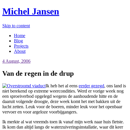
Michel Jansen
Skip to content
Home
Blog
Projects
About
4 August, 2006
Van de regen in de drup
Ik heb het al eens
eerder gezegd
, ons land is
niet berekend op extreme weercondities. Werd er vorige week nog
een sproeiverbod opgelegd wegens de aanhoudende hitte en de
daaruit volgende droogte, deze week komt het met bakken uit de
lucht zetten. Leuk voor de boeren, minder leuk voor het openbaar
vervoer en voor argeloze voorbijgangers.
Ik merkte al wat vreemds toen ik vanaf mijn werk naar huis fietste.
Ik kom dan altijd langs de waterzuiveringsinstallatie, waar dit keer