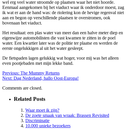
wel erg veel water stroomde op plaatsen waar het niet hoorde.
Eenmaal aangekomen bij het viaduct waar ik onderdoor moest, zag
ik wat er aan de hand was: de riolering kon de hevige regenval niet
aan en begon op verschillende plaatsen te overstromen, ook
bovenaan het viaduct.
Het resultaat: een plas water van meer dan een halve meter diep en
eigenwijze automobilisten die vast kwamen te zitten in de poel
water. Een kwartier later was de politie ter plaatse en werden de
eerste ongelukkigen al uit het water gesleept.
De fietspaden lagen gelukkig wat hoger, voor mij was het alleen
even pootjebaden met mijn lekke band.
Previous:
The Mummy Returns
Next:
Dag Nederland, hallo Oost-Europa!
Comments are closed.
Related Posts
Waar moet ik zijn?
De zoete smaak van wraak: Brassen Revisited
Discriminatie
10.000 unieke bezoekers