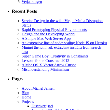
Verjaardagen
Recent Posts
Service Design in the wild: Virgin Media Disruption
Status
Rapid Prototyping Physical Environments
Design and the Developing World
A Simple Mac Web Server App
An expensive line of code: scaling Node.JS on Heroku
Mining the long tail: extracting insights from search
data
Super Game Boy: Creativity in Constraints
Lessons from dConstruct 2012
A Mac OS X Vector Arrow Cursor
Misunderstanding Minimalism
Pages
About Michel Jansen
Blog
Home
Projects
Discoverijssel