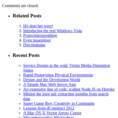
Comments are closed.
Related Posts
Hij doet het weer!
Introducing the real Windows Vista
Postwintersportdipje
Even tussendoor
Discriminatie
Recent Posts
Service Design in the wild: Virgin Media Disruption
Status
Rapid Prototyping Physical Environments
Design and the Developing World
A Simple Mac Web Server App
An expensive line of code: scaling Node.JS on Heroku
Mining the long tail: extracting insights from search
data
Super Game Boy: Creativity in Constraints
Lessons from dConstruct 2012
A Mac OS X Vector Arrow Cursor
Misunderstanding Minimalism