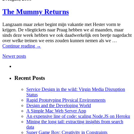
The Mummy Returns
Langzaam maar zeker begint mijn vakantie met Hester vorm te
krijgen. De vliegtickets naar Praag hebben we al maanden, maar
sinds deze week hebben we ook daadwerkelijk een beetje nagedacht
over welke treinen we eens zouden kunnen nemen als we …
Continue reading
→
Newer posts
Recent Posts
Service Design in the wild: Virgin Media Disruption
Status
Rapid Prototyping Physical Environments
Design and the Developing World
A Simple Mac Web Server App
An expensive line of code: scaling Node.JS on Heroku
Mining the long tail: extracting insights from search
data
Super Game Boy: Creativity in Constraints