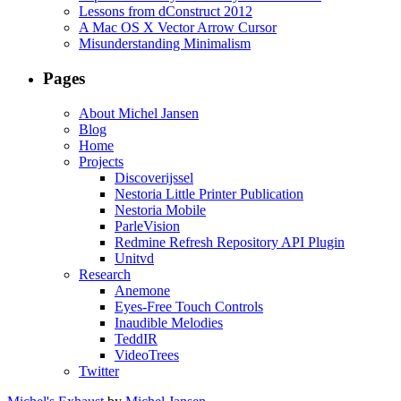
Lessons from dConstruct 2012
A Mac OS X Vector Arrow Cursor
Misunderstanding Minimalism
Pages
About Michel Jansen
Blog
Home
Projects
Discoverijssel
Nestoria Little Printer Publication
Nestoria Mobile
ParleVision
Redmine Refresh Repository API Plugin
Unitvd
Research
Anemone
Eyes-Free Touch Controls
Inaudible Melodies
TeddIR
VideoTrees
Twitter