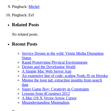
Pingback:
Michel
Pingback: Eef
Related Posts
No related posts.
Recent Posts
Service Design in the wild: Virgin Media Disruption
Status
Rapid Prototyping Physical Environments
Design and the Developing World
A Simple Mac Web Server App
An expensive line of code: scaling Node.JS on Heroku
Mining the long tail: extracting insights from search
data
Super Game Boy: Creativity in Constraints
Lessons from dConstruct 2012
A Mac OS X Vector Arrow Cursor
Misunderstanding Minimalism