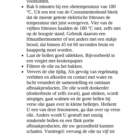
voorkomen.
Bak 6 minuten bij een olietemperatuur van 180
°C. Uit een test van de Consumentenbond bleek
dat de meeste geteste elektrische friteuses de
temperatuur niet juist weergeven. Vier van de
vijftien friteuses haalden de 180 °C niet, zelfs niet
op de hoogste stand. Gebruik daarom een
frituurthermometer of test anders met een stukje
brood, dat binnen 45 tot 60 seconden bruin en
knapperig moet worden.
Laat de bollen goed uitlekken. Bijvoorbeeld in
een vergiet met keukenpapier.
Filtreer de olie na het bakken.
Ververs de olie tijdig. Als gevolg van regelmatig
verhitten en afkoelen en contact met water en
lucht verandert de samenstelling en ontstaan
afbraakproducten. De olie wordt donkerder
(donkerbruin of zelfs zwart), gaat stinken, wordt
stropiger, gaat walmen en de grote bellen bij
verse olie gaan over in kleine belletjes. Herkent
U een van deze fenomenen, ga dan over op verse
olie. Anders wordt U gestraft met ranzig
smakende bollen en een flink portie
afbraakproducten, die uw gezondheid kunnen
schaden. Vuistregel: vervang de olie na vijf tot