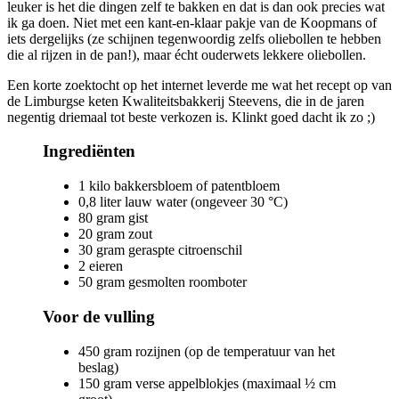
leuker is het die dingen zelf te bakken en dat is dan ook precies wat
ik ga doen. Niet met een kant-en-klaar pakje van de Koopmans of
iets dergelijks (ze schijnen tegenwoordig zelfs oliebollen te hebben
die al rijzen in de pan!), maar écht ouderwets lekkere oliebollen.
Een korte zoektocht op het internet leverde me wat het recept op van
de Limburgse keten Kwaliteitsbakkerij Steevens, die in de jaren
negentig driemaal tot beste verkozen is. Klinkt goed dacht ik zo ;)
Ingrediënten
1 kilo bakkersbloem of patentbloem
0,8 liter lauw water (ongeveer 30 °C)
80 gram gist
20 gram zout
30 gram geraspte citroenschil
2 eieren
50 gram gesmolten roomboter
Voor de vulling
450 gram rozijnen (op de temperatuur van het
beslag)
150 gram verse appelblokjes (maximaal ½ cm