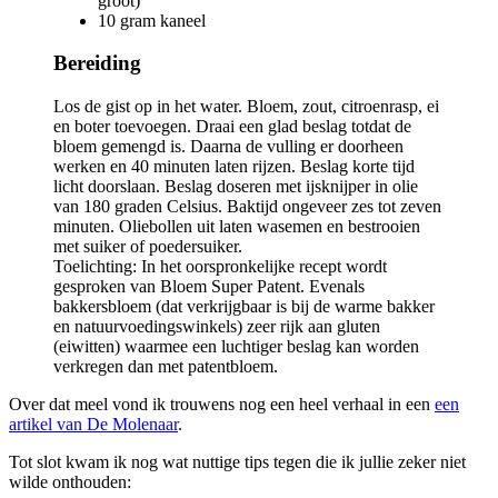
groot)
10 gram kaneel
Bereiding
Los de gist op in het water. Bloem, zout, citroenrasp, ei
en boter toevoegen. Draai een glad beslag totdat de
bloem gemengd is. Daarna de vulling er doorheen
werken en 40 minuten laten rijzen. Beslag korte tijd
licht doorslaan. Beslag doseren met ijsknijper in olie
van 180 graden Celsius. Baktijd ongeveer zes tot zeven
minuten. Oliebollen uit laten wasemen en bestrooien
met suiker of poedersuiker.
Toelichting: In het oorspronkelijke recept wordt
gesproken van Bloem Super Patent. Evenals
bakkersbloem (dat verkrijgbaar is bij de warme bakker
en natuurvoedingswinkels) zeer rijk aan gluten
(eiwitten) waarmee een luchtiger beslag kan worden
verkregen dan met patentbloem.
Over dat meel vond ik trouwens nog een heel verhaal in een
een
artikel van De Molenaar
.
Tot slot kwam ik nog wat nuttige tips tegen die ik jullie zeker niet
wilde onthouden: